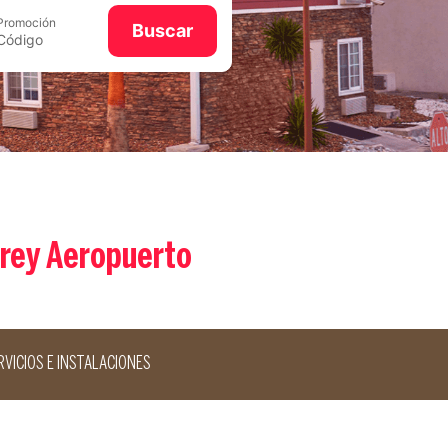
Promoción
Buscar
rrey Aeropuerto
RVICIOS E INSTALACIONES