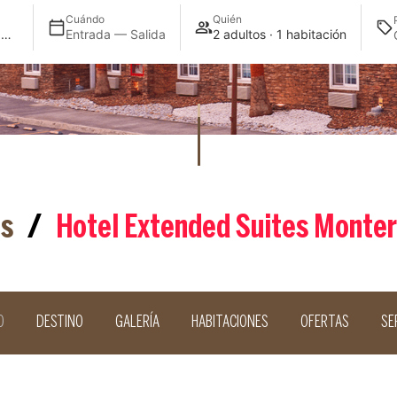
Cuándo
Quién
Extended Suites Monterrey Aeropuerto
Entrada — Salida
2 adultos · 1 habitación
es
/
Hotel Extended Suites Monte
O
DESTINO
GALERÍA
HABITACIONES
OFERTAS
SE