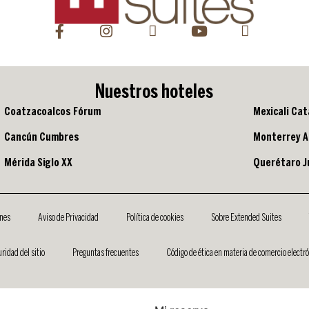
Nuestros hoteles
Coatzacoalcos Fórum
Mexicali Cat
Cancún Cumbres
Monterrey A
Mérida Siglo XX
Querétaro Ju
ones
Aviso de Privacidad
Política de cookies
Sobre Extended Suites
ridad del sitio
Preguntas frecuentes
Código de ética en materia de comercio electr