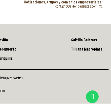
Cotizaciones, grupos y convenios empresariales:
contacto@extendedsuites.com.mx
aviña
Saltillo Galerías
eropuerto
Tijuana Macroplaza
riquilla
Trabaja con nosotros
ónico