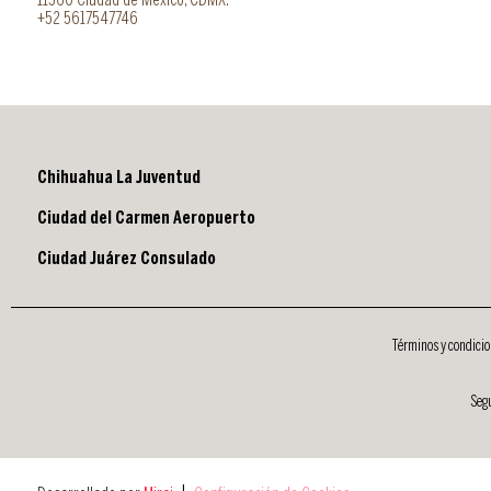
11560 Ciudad de México, CDMX.
+52 5617547746
Chihuahua La Juventud
Ciudad del Carmen Aeropuerto
Ciudad Juárez Consulado
Términos y condici
Segu